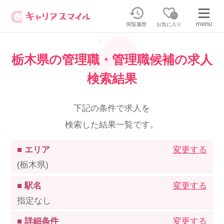
0
menu
閲覧履歴
お気に入り
栃木県の管理職・管理職候補の求人
無料相談・お問い合わせはこちら
検索結果
無料転職相談・お問い合わせの内容を
正社員・パートの求人を探す
選択してください
下記の条件で求人を
検索した結果一覧です。
正社員／パートで働く
派遣求人を探す
■ エリア
変更する
介護のリスキリング
派遣で働く
(栃木県)
■ 駅名
変更する
キャリアスマイルとは
指定なし
介護の資格取得について
■ 詳細条件
変更する