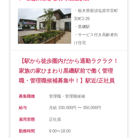
会社概要
個人情報保護方針
利用規約
・栃木県那須塩原市宮町
宮町2-26
お知らせ
採用担当者様へ
サイトマップ
・黒磯駅
・サービス付き高齢者向
け住宅
【駅から徒歩圏内だから通勤ラクラク！
家族の家ひまわり黒磯駅前で働く管理
職・管理職候補募集中！】駅近/正社員
募集職種
管理職・管理職候補
給与
月給 330,000円 〜 350,000円
雇用形態
正社員
勤務時間
9:00〜18:00