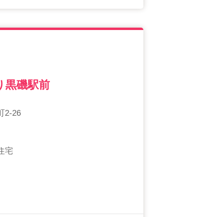
り黒磯駅前
-26
住宅