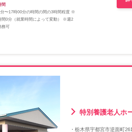
時間
0分〜17時00分の時間の間の3時間程度 ※
時間0分（就業時間によって変動） ※週2
勤務可
特別養護老人ホ
・栃木県宇都宮市逆面町261