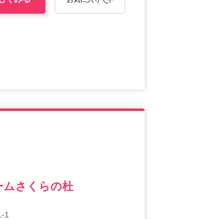
ームさくらの杜
-1