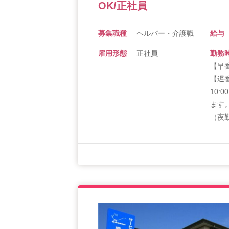
OK/正社員
募集職種
ヘルパー・介護職
給与
雇用形態
正社員
勤務
【早番
【遅番
10:
ます
（夜勤