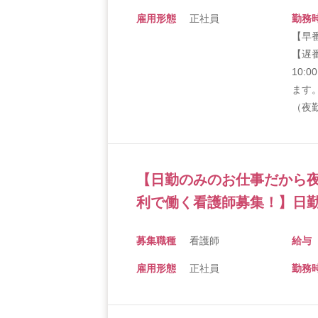
雇用形態
正社員
勤務
【早番
【遅番
10:
ます
（夜勤
【日勤のみのお仕事だから
利で働く看護師募集！】日勤
募集職種
看護師
給与
雇用形態
正社員
勤務