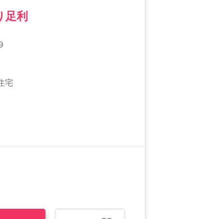
り足利
９
住宅