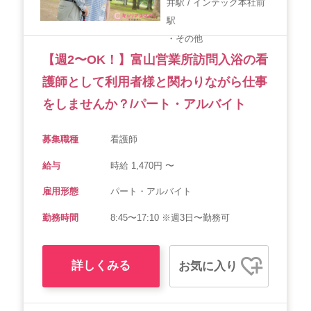
井駅 / インテック本社前
会社概要
個人情報保護方針
利用規約
駅
・その他
お知らせ
採用担当者様へ
サイトマップ
【週2〜OK！】富山営業所訪問入浴の看
護師として利用者様と関わりながら仕事
をしませんか？/パート・アルバイト
募集職種
看護師
給与
時給 1,470円 〜
雇用形態
パート・アルバイト
勤務時間
8:45〜17:10 ※週3日〜勤務可
詳しくみる
お気に入り