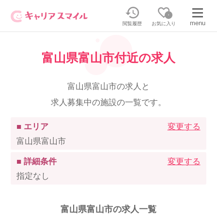
0
menu
閲覧履歴
お気に入り
富山県富山市付近の求人
無料相談・お問い合わせはこちら
無料転職相談・お問い合わせの内容を
富山県富山市の求人と
正社員・パートの求人を探す
選択してください
求人募集中の施設の一覧です。
正社員／パートで働く
派遣求人を探す
■ エリア
変更する
富山県富山市
介護のリスキリング
派遣で働く
■ 詳細条件
変更する
指定なし
キャリアスマイルとは
介護の資格取得について
富山県富山市の求人一覧