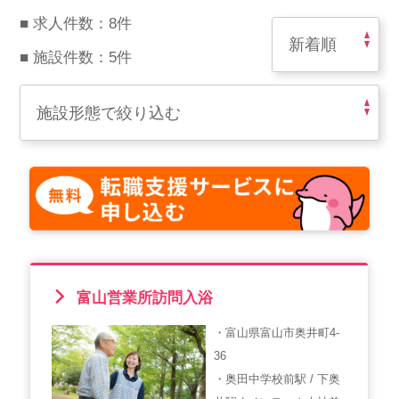
スマイルカのsmileコラム
■ 求人件数：8件
その他のお問い合わせ
■ 施設件数：5件
FAQ
採用担当者様はこちら
紹介会社を使うメリットについて
介護・看護のお仕事について
利用者の声
富山営業所訪問入浴
WEB勤怠
・富山県富山市奥井町4-
36
支店連絡先一覧
・奥田中学校前駅 / 下奥