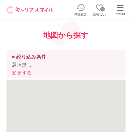
0
menu
閲覧履歴
お気に入り
地図から探す
無料相談・お問い合わせはこちら
無料転職相談・お問い合わせの内容を
正社員・パートの求人を探す
■ 絞り込み条件
選択してください
選択無し
変更する
正社員／パートで働く
派遣求人を探す
介護のリスキリング
派遣で働く
キャリアスマイルとは
介護の資格取得について