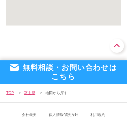
スマイルカのsmileコラム
その他のお問い合わせ
FAQ
採用担当者様はこちら
紹介会社を使うメリットについて
介護・看護のお仕事について
無料相談・お問い合わせは
こちら
利用者の声
TOP
富山県
地図から探す
WEB勤怠
支店連絡先一覧
会社概要
個人情報保護方針
利用規約