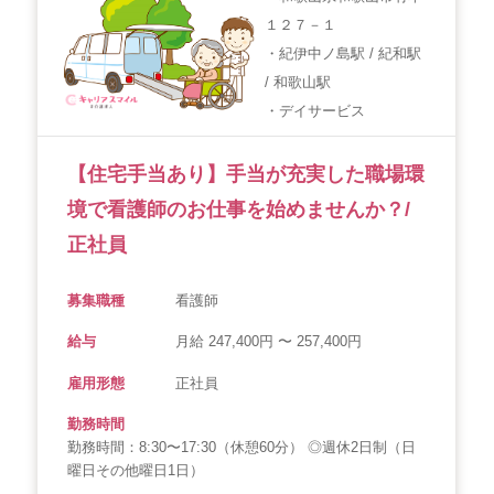
１２７－１
会社概要
個人情報保護方針
利用規約
・紀伊中ノ島駅 / 紀和駅
/ 和歌山駅
お知らせ
採用担当者様へ
サイトマップ
・デイサービス
【住宅手当あり】手当が充実した職場環
境で看護師のお仕事を始めませんか？/
正社員
募集職種
看護師
給与
月給 247,400円 〜 257,400円
雇用形態
正社員
勤務時間
勤務時間：8:30〜17:30（休憩60分） ◎週休2日制（日
曜日その他曜日1日）