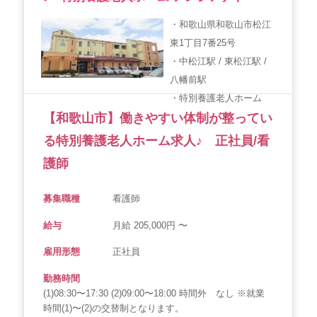
・和歌山県和歌山市松江
東1丁目7番25号
・中松江駅 / 東松江駅 /
八幡前駅
・特別養護老人ホーム
【和歌山市】働きやすい体制が整ってい
る特別養護老人ホーム求人♪ 正社員/看
護師
募集職種
看護師
給与
月給 205,000円 〜
雇用形態
正社員
勤務時間
(1)08:30〜17:30 (2)09:00〜18:00 時間外 なし ※就業
時間(1)〜(2)の交替制となります。