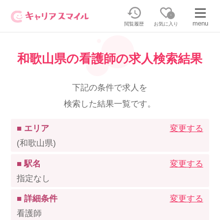
0
menu
閲覧履歴
お気に入り
和歌山県の看護師の求人検索結果
無料相談・お問い合わせはこちら
無料転職相談・お問い合わせの内容を
下記の条件で求人を
正社員・パートの求人を探す
選択してください
検索した結果一覧です。
正社員／パートで働く
派遣求人を探す
■ エリア
変更する
(和歌山県)
介護のリスキリング
派遣で働く
■ 駅名
変更する
指定なし
キャリアスマイルとは
■ 詳細条件
変更する
介護の資格取得について
看護師