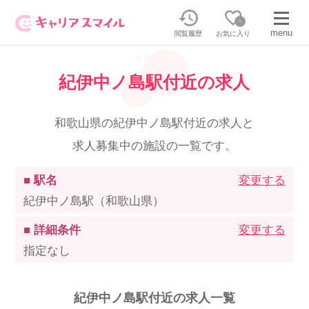
0
menu
閲覧履歴
お気に入り
紀伊中ノ島駅付近の求人
無料相談・お問い合わせはこちら
無料転職相談・お問い合わせの内容を
和歌山県の紀伊中ノ島駅付近の求人と
正社員・パートの求人を探す
選択してください
求人募集中の施設の一覧です。
正社員／パートで働く
派遣求人を探す
■ 駅名
変更する
紀伊中ノ島駅（和歌山県）
介護のリスキリング
派遣で働く
■ 詳細条件
変更する
指定なし
キャリアスマイルとは
介護の資格取得について
紀伊中ノ島駅付近の求人一覧