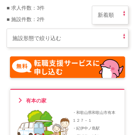
スマイルカのsmileコラム
■ 求人件数：3件
その他のお問い合わせ
■ 施設件数：2件
FAQ
採用担当者様はこちら
紹介会社を使うメリットについて
介護・看護のお仕事について
利用者の声
有本の家
WEB勤怠
・和歌山県和歌山市有本
１２７－１
支店連絡先一覧
・紀伊中ノ島駅