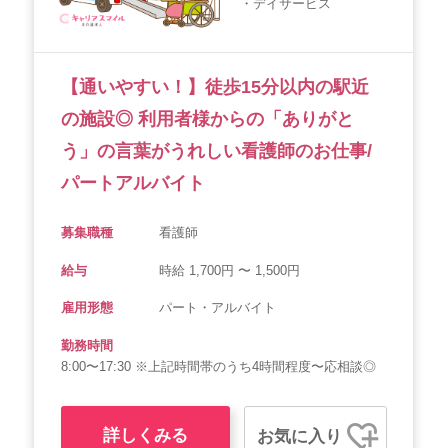
・デイサービス
会社概要
個人情報保護方針
利用規約
お知らせ
採用担当者様へ
サイトマップ
【通いやすい！】徒歩15分以内の駅近
の施設◎ 利用者様からの「ありがと
う」の言葉がうれしい看護師のお仕事/
パートアルバイト
募集職種
看護師
給与
時給 1,700円 〜 1,500円
雇用形態
パート・アルバイト
勤務時間
8:00〜17:30 ※上記時間帯のうち4時間程度〜応相談◎
詳しくみる
お気に入り