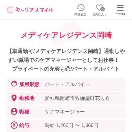
0
menu
閲覧履歴
お気に入り
メディケアレジデンス岡崎
無料相談・お問い合わせはこちら
無料転職相談・お問い合わせの内容を
【車通勤可/メディケアレジデンス岡崎】通勤しや
正社員・パートの求人を探す
選択してください
すい職場でのケアマネージャーとしてお仕事！
プライベートの充実も◎/パート・アルバイト
正社員／パートで働く
派遣求人を探す
雇用形態
パート・アルバイト
介護のリスキリング
派遣で働く
勤務地
愛知県岡崎市牧御堂町花辺６
職種
ケアマネージャー
キャリアスマイルとは
介護の資格取得について
給与
時給 1,260円 〜 1,366円