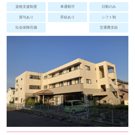
スマイルカのsmileコラム
資格支援制度
車通勤可
日勤のみ
その他のお問い合わせ
賞与あり
昇給あり
シフト制
FAQ
社会保険完備
交通費支給
採用担当者様はこちら
紹介会社を使うメリットについて
介護・看護のお仕事について
利用者の声
WEB勤怠
支店連絡先一覧