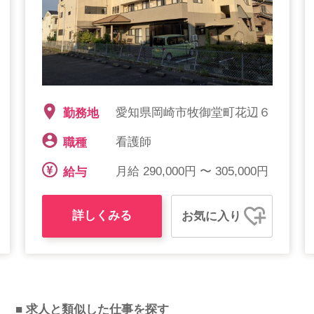
愛知県岡崎市牧御堂町花辺６
勤務地
看護師
職種
月給 290,000円 〜 305,000円
給与
詳しくみる
お気に入り
■ 求人と類似した仕事を探す