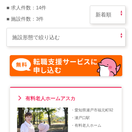
スマイルカのsmileコラム
■ 求人件数：14件
その他のお問い合わせ
■ 施設件数：3件
FAQ
採用担当者様はこちら
紹介会社を使うメリットについて
介護・看護のお仕事について
利用者の声
有料老人ホームアスカ
WEB勤怠
・愛知県瀬戸市福元町92
・瀬戸口駅
支店連絡先一覧
・有料老人ホーム