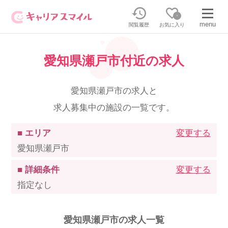
0
menu
閲覧履歴
お気に入り
愛知県瀬戸市付近の求人
無料相談・お問い合わせはこちら
無料転職相談・お問い合わせの内容を
愛知県瀬戸市の求人と
正社員・パートの求人を探す
選択してください
求人募集中の施設の一覧です。
正社員／パートで働く
派遣求人を探す
■ エリア
変更する
愛知県瀬戸市
介護のリスキリング
派遣で働く
■ 詳細条件
変更する
指定なし
キャリアスマイルとは
介護の資格取得について
愛知県瀬戸市の求人一覧