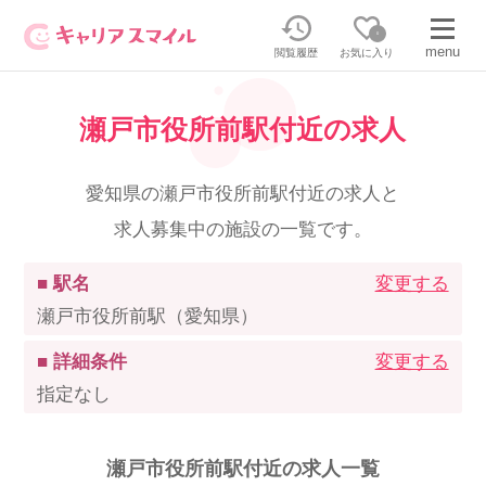
0
menu
閲覧履歴
お気に入り
瀬戸市役所前駅付近の求人
無料相談・お問い合わせはこちら
無料転職相談・お問い合わせの内容を
愛知県の瀬戸市役所前駅付近の求人と
正社員・パートの求人を探す
選択してください
求人募集中の施設の一覧です。
正社員／パートで働く
派遣求人を探す
■ 駅名
変更する
瀬戸市役所前駅（愛知県）
介護のリスキリング
派遣で働く
■ 詳細条件
変更する
指定なし
キャリアスマイルとは
介護の資格取得について
瀬戸市役所前駅付近の求人一覧