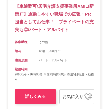
【車通勤可/居宅介護支援事業所AMILI新
会社概要
個人情報保護方針
利用規約
瀬戸】通勤しやすい職場での広報・PR
お知らせ
採用担当者様へ
サイトマップ
担当としてお仕事！ プライベートの充
実も◎/パート・アルバイト
募集職種
その他
給与
時給 1,200円 〜
雇用形態
パート・アルバイト
勤務時間
9時00分〜16時00分 ※休憩時間60分 ※週5日程度〜勤務
可
詳しくみる
お気に入り