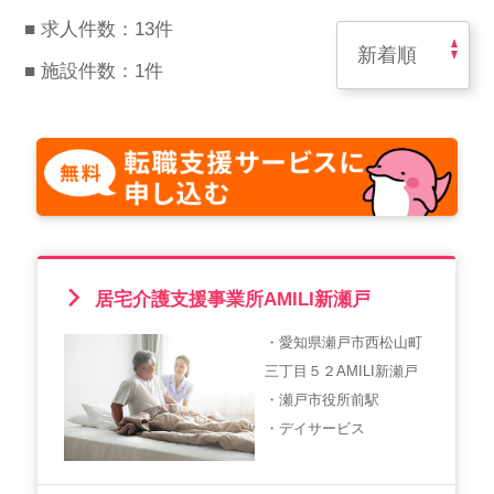
スマイルカのsmileコラム
■ 求人件数：13件
その他のお問い合わせ
■ 施設件数：1件
FAQ
採用担当者様はこちら
紹介会社を使うメリットについて
介護・看護のお仕事について
利用者の声
居宅介護支援事業所AMILI新瀬戸
・愛知県瀬戸市西松山町
WEB勤怠
三丁目５２AMILI新瀬戸
・瀬戸市役所前駅
・デイサービス
支店連絡先一覧