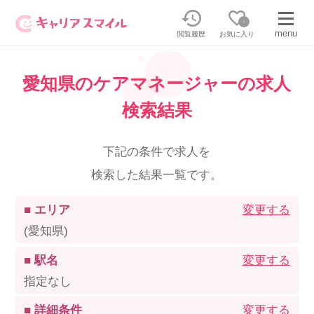
0
menu
閲覧履歴
お気に入り
愛知県のケアマネージャーの求人
無料相談・お問い合わせはこちら
検索結果
無料転職相談・お問い合わせの内容を
正社員・パートの求人を探す
選択してください
下記の条件で求人を
検索した結果一覧です。
正社員／パートで働く
派遣求人を探す
■ エリア
変更する
介護のリスキリング
派遣で働く
(愛知県)
■ 駅名
変更する
キャリアスマイルとは
指定なし
介護の資格取得について
■ 詳細条件
変更する