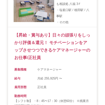
も相談処 八福 3Ｆ
・塩釜口駅 / 植田駅 / 八
事駅
・その他
【昇給・賞与あり】日々の頑張りをしっ
かり評価＆還元！ モチベーションをア
ップさせつつできるケアマネージャーの
お仕事/正社員
募集職種
ケアマネージャー
給与
月給 255,925円 〜
雇用形態
正社員
勤務時間
【シフト制】 ・8：45〜17：30（休憩60分） ※残業月