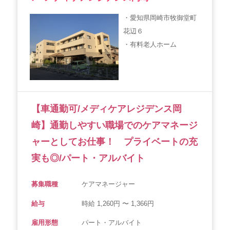
会社概要
個人情報保護方針
利用規約
・愛知県岡崎市牧御堂町
花辺６
お知らせ
採用担当者様へ
サイトマップ
・有料老人ホーム
【車通勤可/メディケアレジデンス岡
崎】通勤しやすい職場でのケアマネージ
ャーとしてお仕事！ プライベートの充
実も◎/パート・アルバイト
募集職種
ケアマネージャー
給与
時給 1,260円 〜 1,366円
雇用形態
パート・アルバイト