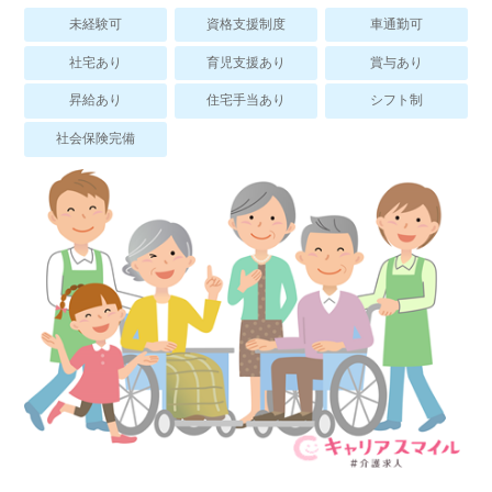
スマイルカのsmileコラム
未経験可
資格支援制度
車通勤可
その他のお問い合わせ
社宅あり
育児支援あり
賞与あり
FAQ
昇給あり
住宅手当あり
シフト制
採用担当者様はこちら
社会保険完備
紹介会社を使うメリットについて
介護・看護のお仕事について
利用者の声
WEB勤怠
支店連絡先一覧