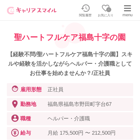
0
menu
閲覧履歴
お気に入り
聖ハートフルケア福島十字の園
無料相談・お問い合わせはこちら
無料転職相談・お問い合わせの内容を
【経験不問/聖ハートフルケア福島十字の園】スキ
正社員・パートの求人を探す
選択してください
ルや経験を活かしながらヘルパー・介護職として
お仕事を始めませんか？/正社員
正社員／パートで働く
派遣求人を探す
雇用形態
正社員
介護のリスキリング
派遣で働く
勤務地
福島県福島市野田町字台67
職種
ヘルパー・介護職
キャリアスマイルとは
介護の資格取得について
給与
月給 175,500円 〜 212,500円