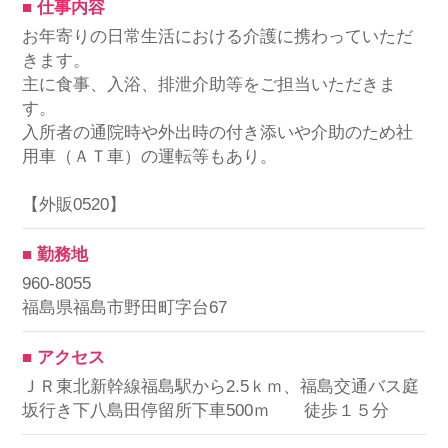
■ 仕事内容
お年寄りの日常生活における介護に携わっていただ
きます。
主に食事、入浴、排泄介助等をご担当いただきま
す。
入所者の通院時や外出時の付き添いや介助のため社
用車（ＡＴ車）の運転等もあり。
【外販0520】
■ 勤務地
960-8055
福島県福島市野田町字台67
■ アクセス
ＪＲ東北新幹線福島駅から2.5ｋｍ、福島交通バス庭
坂行き下八島田停留所下車500ｍ 徒歩１５分