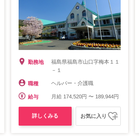
福島県福島市山口字梅本１１
勤務地
－１
ヘルパー・介護職
職種
月給 174,520円 〜 189,944円
給与
詳しくみる
お気に入り