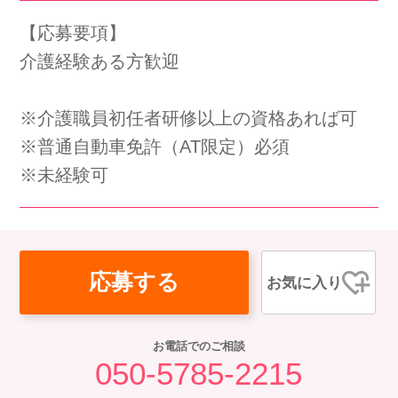
会社概要
個人情報保護方針
利用規約
【応募要項】
介護経験ある方歓迎
お知らせ
採用担当者様へ
サイトマップ
※介護職員初任者研修以上の資格あれば可
※普通自動車免許（AT限定）必須
※未経験可
応募する
お気に入り
お電話でのご相談
050-5785-2215