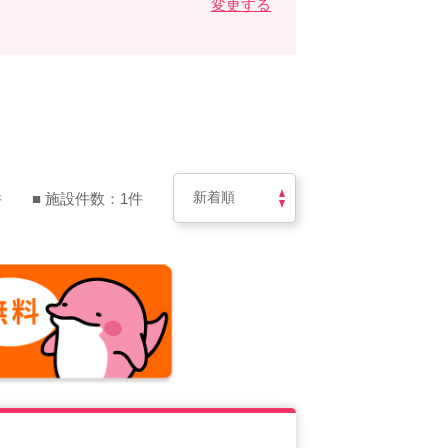
変更する
件
■ 施設件数：1件