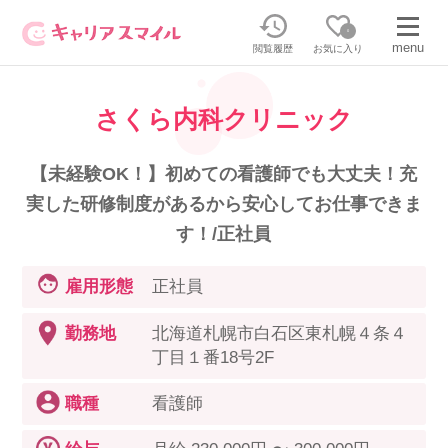
0
menu
閲覧履歴
お気に入り
さくら内科クリニック
無料相談・お問い合わせはこちら
無料転職相談・お問い合わせの内容を
【未経験OK！】初めての看護師でも大丈夫！充
正社員・パートの求人を探す
選択してください
実した研修制度があるから安心してお仕事できま
す！/正社員
正社員／パートで働く
派遣求人を探す
雇用形態
正社員
介護のリスキリング
派遣で働く
勤務地
北海道札幌市白石区東札幌４条４
丁目１番18号2F
キャリアスマイルとは
職種
看護師
介護の資格取得について