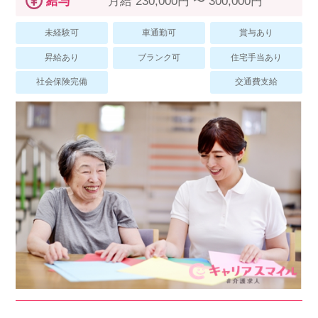
給与
月給 230,000円 〜 300,000円
スマイルカのsmileコラム
その他のお問い合わせ
未経験可
車通勤可
賞与あり
FAQ
昇給あり
ブランク可
住宅手当あり
採用担当者様はこちら
社会保険完備
交通費支給
紹介会社を使うメリットについて
介護・看護のお仕事について
利用者の声
WEB勤怠
支店連絡先一覧