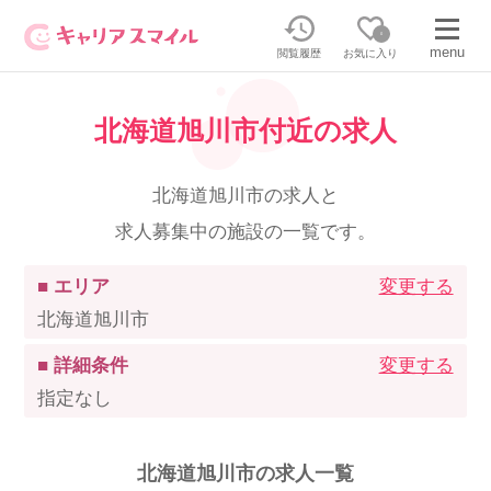
0
menu
閲覧履歴
お気に入り
北海道旭川市付近の求人
無料相談・お問い合わせはこちら
無料転職相談・お問い合わせの内容を
北海道旭川市の求人と
正社員・パートの求人を探す
選択してください
求人募集中の施設の一覧です。
正社員／パートで働く
派遣求人を探す
■ エリア
変更する
北海道旭川市
介護のリスキリング
派遣で働く
■ 詳細条件
変更する
指定なし
キャリアスマイルとは
介護の資格取得について
北海道旭川市の求人一覧