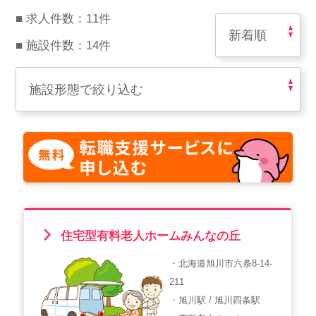
スマイルカのsmileコラム
■ 求人件数：11件
その他のお問い合わせ
■ 施設件数：14件
FAQ
採用担当者様はこちら
紹介会社を使うメリットについて
介護・看護のお仕事について
利用者の声
住宅型有料老人ホームみんなの丘
WEB勤怠
・北海道旭川市六条8-14-
211
支店連絡先一覧
・旭川駅 / 旭川四条駅