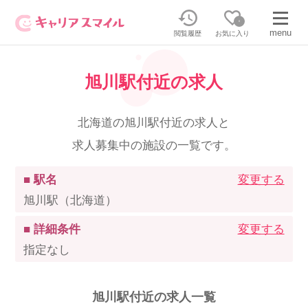
0
menu
閲覧履歴
お気に入り
旭川駅付近の求人
無料相談・お問い合わせはこちら
無料転職相談・お問い合わせの内容を
北海道の旭川駅付近の求人と
正社員・パートの求人を探す
選択してください
求人募集中の施設の一覧です。
正社員／パートで働く
派遣求人を探す
■ 駅名
変更する
旭川駅（北海道）
介護のリスキリング
派遣で働く
■ 詳細条件
変更する
指定なし
キャリアスマイルとは
介護の資格取得について
旭川駅付近の求人一覧