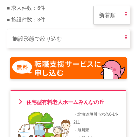
スマイルカのsmileコラム
■ 求人件数：6件
その他のお問い合わせ
■ 施設件数：3件
FAQ
採用担当者様はこちら
紹介会社を使うメリットについて
介護・看護のお仕事について
利用者の声
住宅型有料老人ホームみんなの丘
WEB勤怠
・北海道旭川市六条8-14-
211
支店連絡先一覧
・旭川駅