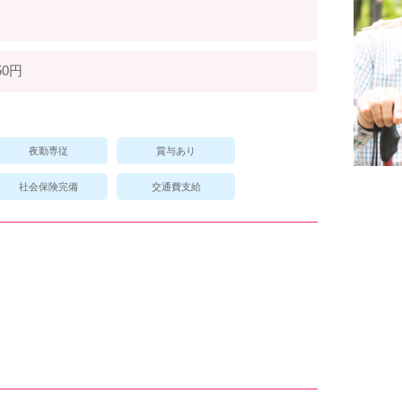
50円
夜勤専従
賞与あり
社会保険完備
交通費支給