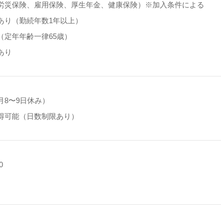
労災保険、雇用保険、厚生年金、健康保険）※加入条件による
あり（勤続年数1年以上）
（定年年齢一律65歳）
あり
月8〜9日休み）
得可能（日数制限あり）
0