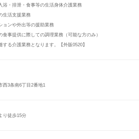
入浴・排泄・食事等の生活身体介護業務
等の生活支援業務
ションや外出等の援助業務
の食事提供に際しての調理業務（可能な方のみ）
随する介護業務となります。【外販0520】
西3条南6丁目2番地1
より徒歩15分