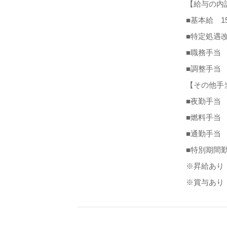
【給与の内
■基本給 154
■特定処遇改
■職務手当 8
■調整手当 1
【その他手
■夜勤手当 
■燃料手当 
■通勤手当 
■特別期間勤
※昇給あり
※賞与あり 