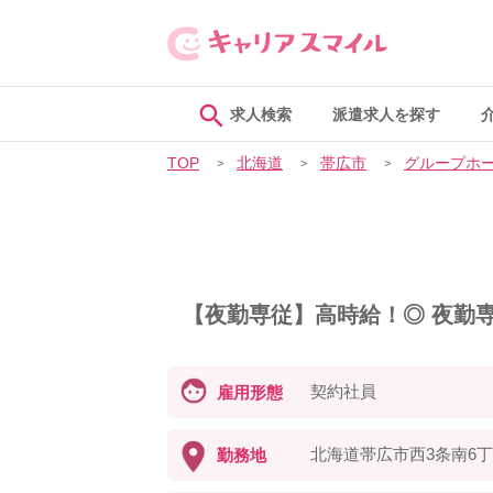
求人検索
派遣求人を探す
TOP
北海道
帯広市
グループホ
【夜勤専従】高時給！◎ 夜勤
契約社員
雇用形態
北海道帯広市西3条南6丁
勤務地