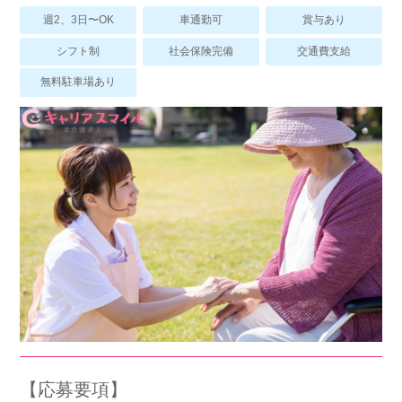
スマイルカのsmileコラム
週2、3日〜OK
車通勤可
賞与あり
その他のお問い合わせ
シフト制
社会保険完備
交通費支給
FAQ
無料駐車場あり
採用担当者様はこちら
紹介会社を使うメリットについて
介護・看護のお仕事について
利用者の声
WEB勤怠
支店連絡先一覧
【応募要項】