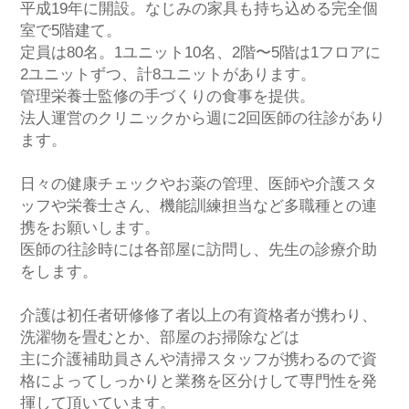
平成19年に開設。なじみの家具も持ち込める完全個
室で5階建て。
定員は80名。1ユニット10名、2階〜5階は1フロアに
2ユニットずつ、計8ユニットがあります。
管理栄養士監修の手づくりの食事を提供。
法人運営のクリニックから週に2回医師の往診があり
ます。
日々の健康チェックやお薬の管理、医師や介護スタ
ッフや栄養士さん、機能訓練担当など多職種との連
携をお願いします。
医師の往診時には各部屋に訪問し、先生の診療介助
をします。
介護は初任者研修修了者以上の有資格者が携わり、
洗濯物を畳むとか、部屋のお掃除などは
主に介護補助員さんや清掃スタッフが携わるので資
格によってしっかりと業務を区分けして専門性を発
揮して頂いています。