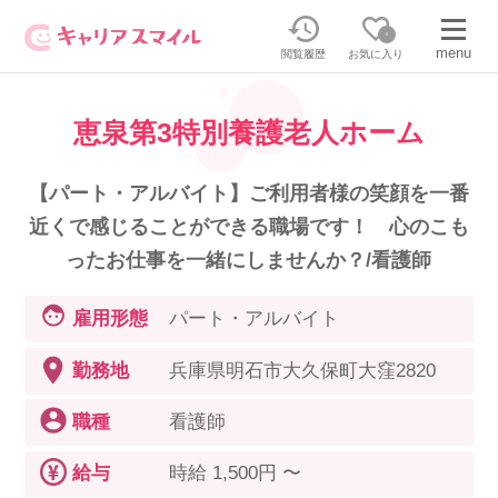
0
menu
閲覧履歴
お気に入り
恵泉第3特別養護老人ホーム
無料相談・お問い合わせはこちら
無料転職相談・お問い合わせの内容を
【パート・アルバイト】ご利用者様の笑顔を一番
正社員・パートの求人を探す
選択してください
近くで感じることができる職場です！ 心のこも
ったお仕事を一緒にしませんか？/看護師
正社員／パートで働く
派遣求人を探す
雇用形態
パート・アルバイト
介護のリスキリング
派遣で働く
勤務地
兵庫県明石市大久保町大窪2820
職種
看護師
キャリアスマイルとは
介護の資格取得について
給与
時給 1,500円 〜