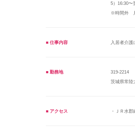
5）16:30〜翌
※時間外 
■ 仕事内容
入居者介護
■ 勤務地
319-2214
茨城県常陸大
■ アクセス
・ＪＲ水郡