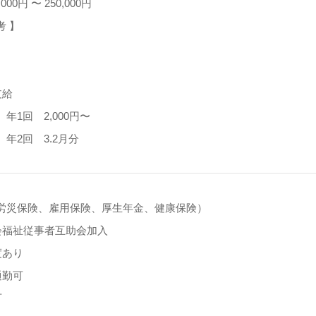
000円 〜 250,000円
考 】
支給
年1回 2,000円〜
年2回 3.2月分
労災保険、雇用保険、厚生年金、健康保険）
会福祉従事者互助会加入
度あり
通勤可
可