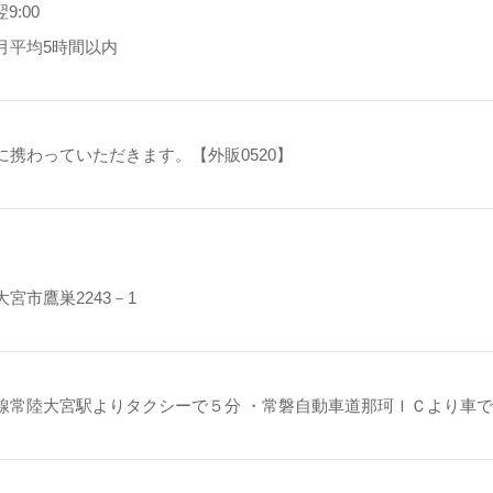
9:00
月平均5時間以内
に携わっていただきます。【外販0520】
宮市鷹巣2243－1
線常陸大宮駅よりタクシーで５分 ・常磐自動車道那珂ＩＣより車