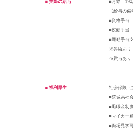
■ 実際の給与
■月給 190,
【給与の備
■資格手当
■夜勤手当
■通勤手当
※昇給あり 
※賞与あり 
■ 福利厚生
社会保険（
■茨城県社
■退職金制
■マイカー
■職場見学