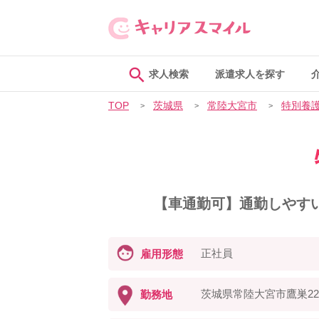
求人検索
派遣求人を探す
TOP
茨城県
常陸大宮市
特別養
【車通勤可】通勤しやす
正社員
雇用形態
茨城県常陸大宮市鷹巣22
勤務地