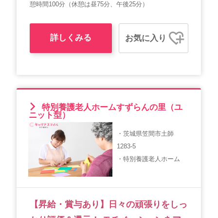
憩時間100分（休憩は昼75分、午後25分）
詳しくみる
お気に入り
特別養護老人ホームすずらんの里（ユ
ニット型）
・茨城県笠間市土師
1283-5
・特別養護老人ホーム
【昇給・賞与あり】日々の頑張りをしっ