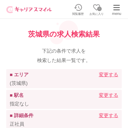
0
menu
閲覧履歴
お気に入り
茨城県の求人検索結果
無料相談・お問い合わせはこちら
無料転職相談・お問い合わせの内容を
下記の条件で求人を
正社員・パートの求人を探す
選択してください
検索した結果一覧です。
正社員／パートで働く
派遣求人を探す
■ エリア
変更する
(茨城県)
介護のリスキリング
派遣で働く
■ 駅名
変更する
指定なし
キャリアスマイルとは
■ 詳細条件
変更する
介護の資格取得について
正社員