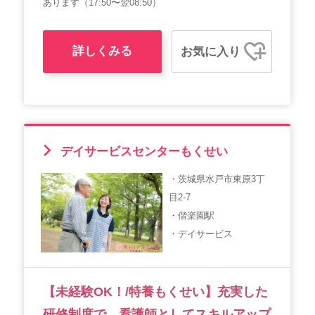
あります（17:50〜翌08:50）
詳しくみる
お気に入り
デイサービスセンターもくせい
・茨城県水戸市東原3丁
目2-7
・偕楽園駅
・デイサービス
【未経験OK！/特養もくせい】充実した
研修制度で、看護師としてスキルアップ