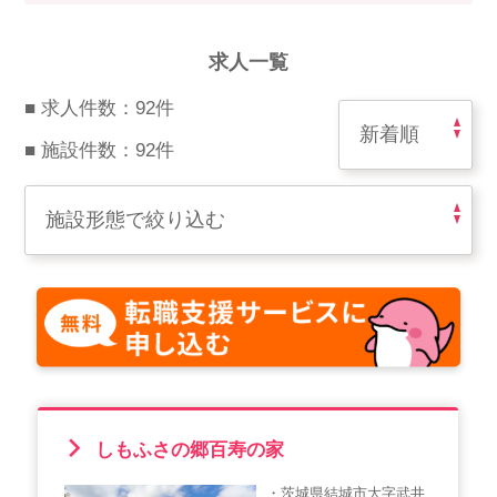
スマイルカのsmileコラム
その他のお問い合わせ
求人一覧
FAQ
■ 求人件数：92件
採用担当者様はこちら
■ 施設件数：92件
紹介会社を使うメリットについて
介護・看護のお仕事について
利用者の声
WEB勤怠
支店連絡先一覧
しもふさの郷百寿の家
・茨城県結城市大字武井