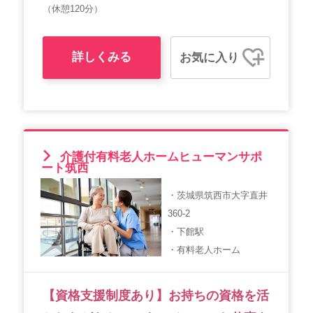
（休憩120分）
詳しくみる
お気に入り
介護付有料老人ホームヒューマンサポ
ート筑西
・茨城県筑西市大字直井
360-2
・下館駅
・有料老人ホーム
【資格支援制度あり】お持ちの資格を活