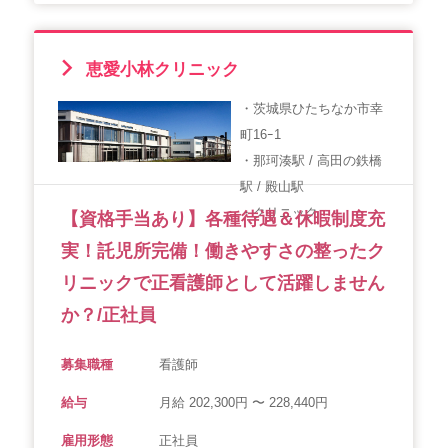
恵愛小林クリニック
・茨城県ひたちなか市幸
町16ｰ1
・那珂湊駅 / 高田の鉄橋
駅 / 殿山駅
・クリニック
【資格手当あり】各種待遇＆休暇制度充
実！託児所完備！働きやすさの整ったク
リニックで正看護師として活躍しません
か？/正社員
募集職種
看護師
給与
月給 202,300円 〜 228,440円
雇用形態
正社員