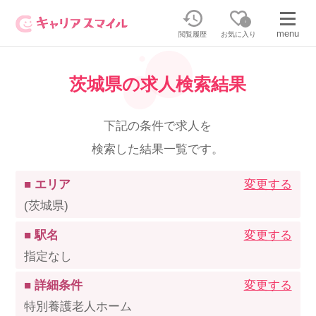
0
menu
閲覧履歴
お気に入り
茨城県の求人検索結果
無料相談・お問い合わせはこちら
無料転職相談・お問い合わせの内容を
下記の条件で求人を
正社員・パートの求人を探す
選択してください
検索した結果一覧です。
正社員／パートで働く
派遣求人を探す
■ エリア
変更する
(茨城県)
介護のリスキリング
派遣で働く
■ 駅名
変更する
指定なし
キャリアスマイルとは
■ 詳細条件
変更する
介護の資格取得について
特別養護老人ホーム