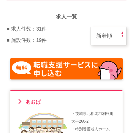
スマイルカのsmileコラム
その他のお問い合わせ
求人一覧
FAQ
■ 求人件数：31件
採用担当者様はこちら
■ 施設件数：19件
紹介会社を使うメリットについて
介護・看護のお仕事について
利用者の声
WEB勤怠
あおば
・茨城県北相馬郡利根町
支店連絡先一覧
大平260-2
・特別養護老人ホーム