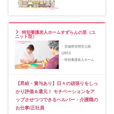
会社概要
個人情報保護方針
利用規約
お知らせ
採用担当者様へ
サイトマップ
特別養護老人ホームすずらんの里（ユ
ニット型）
・茨城県笠間市土師
1283-5
・特別養護老人ホーム
【昇給・賞与あり】日々の頑張りをしっ
かり評価＆還元！ モチベーションをア
ップさせつつできるヘルパー・介護職の
お仕事/正社員