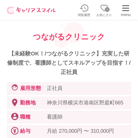
0
menu
閲覧履歴
お気に入り
つながるクリニック
無料相談・お問い合わせはこちら
無料転職相談・お問い合わせの内容を
【未経験OK！/つながるクリニック】充実した研
正社員・パートの求人を探す
選択してください
修制度で、看護師としてスキルアップを目指す！/
正社員
正社員／パートで働く
派遣求人を探す
雇用形態
正社員
介護のリスキリング
派遣で働く
勤務地
神奈川県横浜市港南区野庭町665
職種
看護師
キャリアスマイルとは
介護の資格取得について
給与
月給 270,000円 〜 310,000円