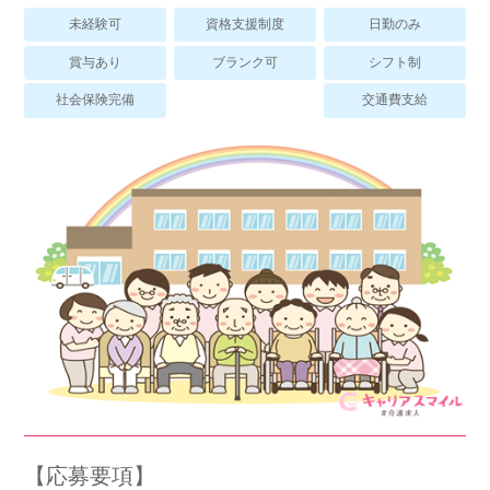
スマイルカのsmileコラム
未経験可
資格支援制度
日勤のみ
その他のお問い合わせ
賞与あり
ブランク可
シフト制
FAQ
社会保険完備
交通費支給
採用担当者様はこちら
紹介会社を使うメリットについて
介護・看護のお仕事について
利用者の声
WEB勤怠
支店連絡先一覧
【応募要項】