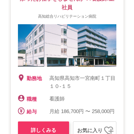
社員
高知総合リハビリテーション病院
高知県高知市一宮南町１丁目
勤務地
１０-１５
看護師
職種
月給 186,700円 〜 258,000円
給与
詳しくみる
お気に入り