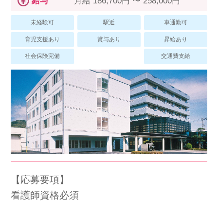
給与
月給 186,700円 〜 258,000円
スマイルカのsmileコラム
その他のお問い合わせ
未経験可
駅近
車通勤可
FAQ
育児支援あり
賞与あり
昇給あり
採用担当者様はこちら
社会保険完備
交通費支給
紹介会社を使うメリットについて
介護・看護のお仕事について
利用者の声
WEB勤怠
【応募要項】
看護師資格必須
支店連絡先一覧