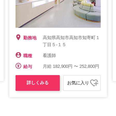
高知県高知市高知市知寄町１
勤務地
丁目５-１５
看護師
職種
月給 182,900円 〜 252,800円
給与
詳しくみる
お気に入り