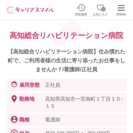
0
menu
閲覧履歴
お気に入り
高知総合リハビリテーション病院
無料相談・お問い合わせはこちら
無料転職相談・お問い合わせの内容を
【高知総合リハビリテーション病院】住み慣れた
正社員・パートの求人を探す
選択してください
町で、ご利用者様の生活に寄り添ったお仕事をし
ませんか？/看護師/正社員
正社員／パートで働く
派遣求人を探す
雇用形態
正社員
介護のリスキリング
派遣で働く
勤務地
高知県高知市一宮南町１丁目１０-
１５
キャリアスマイルとは
職種
看護師
介護の資格取得について