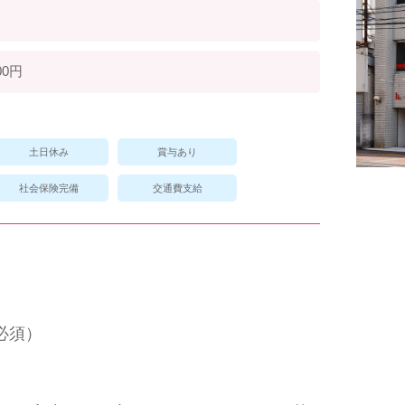
00円
土日休み
賞与あり
社会保険完備
交通費支給
必須）