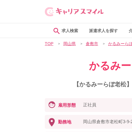
求人検索
派遣求人を探す
TOP
岡山県
倉敷市
かるみーら
かるみー
【かるみーらぼ老松】
正社員
雇用形態
岡山県倉敷市老松町3-9
勤務地