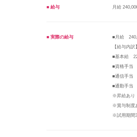
■ 給与
月給 240,00
■ 実際の給与
■月給 240,
【給与内訳
■基本給 227
■資格手当 1
■通信手当 2
■通勤手当 
※昇給あり
※賞与制度
※試用期間