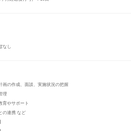
ぼなし
】
計画の作成、面談、実施状況の把握
管理
教育やサポート
との連携 など
】