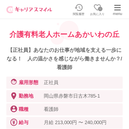
0
menu
閲覧履歴
お気に入り
介護有料老人ホームあかいわの丘
無料相談・お問い合わせはこちら
無料転職相談・お問い合わせの内容を
【正社員】あなたのお仕事が地域を支える一歩に
正社員・パートの求人を探す
選択してください
なる！ 人の温かさを感じながら働きませんか？/
看護師
正社員／パートで働く
派遣求人を探す
雇用形態
正社員
介護のリスキリング
派遣で働く
勤務地
岡山県赤磐市日古木785-1
職種
看護師
キャリアスマイルとは
介護の資格取得について
給与
月給 213,000円 〜 240,000円