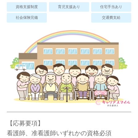
スマイルカのsmileコラム
資格支援制度
育児支援あり
住宅手当あり
その他のお問い合わせ
社会保険完備
交通費支給
FAQ
採用担当者様はこちら
紹介会社を使うメリットについて
介護・看護のお仕事について
利用者の声
WEB勤怠
【応募要項】
支店連絡先一覧
看護師、准看護師いずれかの資格必須