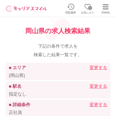
0
menu
閲覧履歴
お気に入り
岡山県の求人検索結果
無料相談・お問い合わせはこちら
無料転職相談・お問い合わせの内容を
下記の条件で求人を
正社員・パートの求人を探す
選択してください
検索した結果一覧です。
正社員／パートで働く
派遣求人を探す
■ エリア
変更する
(岡山県)
介護のリスキリング
派遣で働く
■ 駅名
変更する
指定なし
キャリアスマイルとは
■ 詳細条件
変更する
介護の資格取得について
正社員