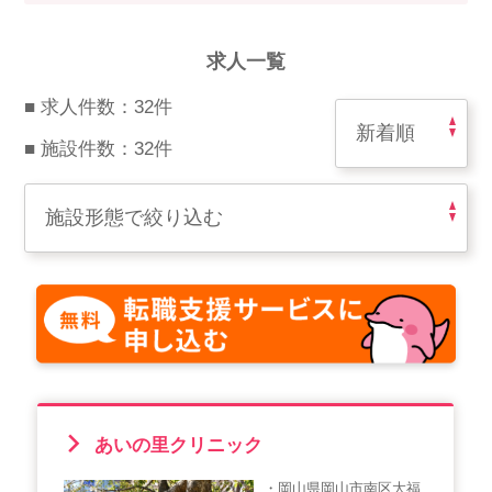
スマイルカのsmileコラム
その他のお問い合わせ
求人一覧
FAQ
■ 求人件数：32件
採用担当者様はこちら
■ 施設件数：32件
紹介会社を使うメリットについて
介護・看護のお仕事について
利用者の声
WEB勤怠
支店連絡先一覧
あいの里クリニック
・岡山県岡山市南区大福