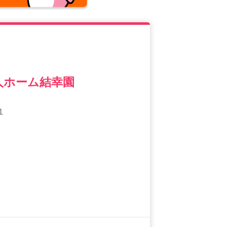
人ホーム結幸園
１