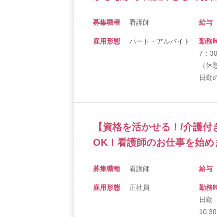
募集職種
看護師
給与
雇用形態
パート・アルバイト
勤務
7：3
（休憩
日勤
【資格を活かせる！/介護付
OK！看護師のお仕事を始め
募集職種
看護師
給与
雇用形態
正社員
勤務
日勤 
10: