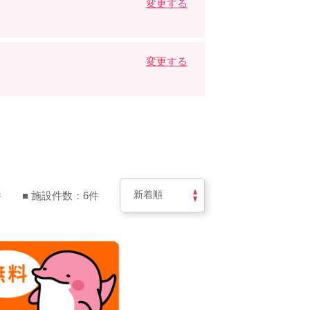
変更する
変更する
件
■ 施設件数：6件