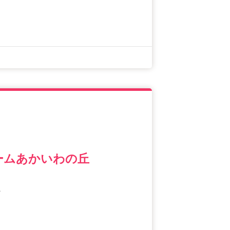
ームあかいわの丘
1