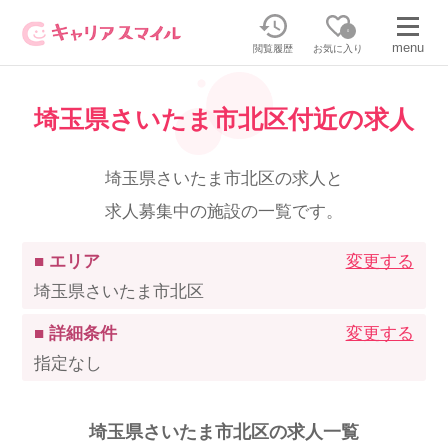
0
menu
閲覧履歴
お気に入り
埼玉県さいたま市北区付近の求人
無料相談・お問い合わせはこちら
無料転職相談・お問い合わせの内容を
埼玉県さいたま市北区の求人と
正社員・パートの求人を探す
選択してください
求人募集中の施設の一覧です。
正社員／パートで働く
派遣求人を探す
■ エリア
変更する
埼玉県さいたま市北区
介護のリスキリング
派遣で働く
■ 詳細条件
変更する
指定なし
キャリアスマイルとは
介護の資格取得について
埼玉県さいたま市北区の求人一覧