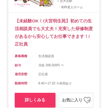
/ 北大宮駅
会社概要
個人情報保護方針
利用規約
・有料老人ホーム
お知らせ
採用担当者様へ
サイトマップ
【未経験OK！/大宮明生苑】初めての生
活相談員でも大丈夫！充実した研修制度
があるから安心してお仕事できます！/
正社員
募集職種
生活相談員
給与
月給 208,500円 〜
雇用形態
正社員
勤務時間
8:45〜17:20 ※休憩あり
詳しくみる
お気に入り