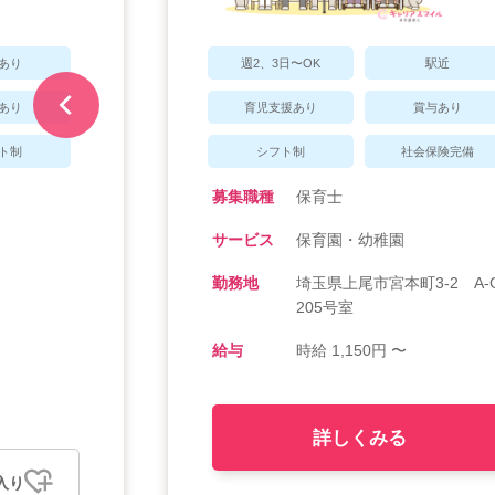
あり
週2、3日〜OK
駅近
あり
育児支援あり
賞与あり
ト制
シフト制
社会保険完備
募集職種
保育士
サービス
保育園・幼稚園
勤務地
埼玉県上尾市宮本町3-2 A-
205号室
給与
時給 1,150円 〜
詳しくみる
入り