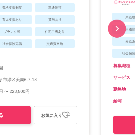
資格支援制度
車通勤可
未経
育児支援あり
賞与あり
車通
ブランク可
住宅手当あり
昇給
社会保険完備
交通費支給
社会保
募集職種
園
サービス
市緑区美園6-7-18
勤務地
円 〜 223,500円
給与
る
お気に入り