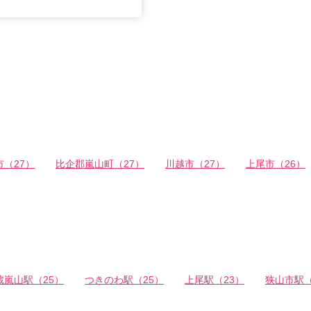
（27）
比企郡嵐山町（27）
川越市（27）
上尾市（26）
蔵嵐山駅（25）
つきのわ駅（25）
上尾駅（23）
狭山市駅（