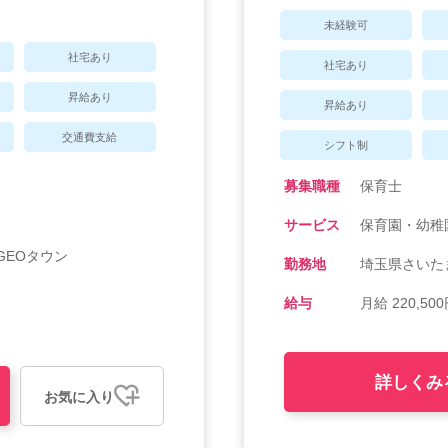
未経験可
社宅あり
社宅あり
昇給あり
昇給あり
交通費支給
シフト制
募集職種
保育士
サービス
保育園・幼稚
GEOタウン
勤務地
埼玉県さいたま
給与
月給 220,500
詳しくみ
お気に入り