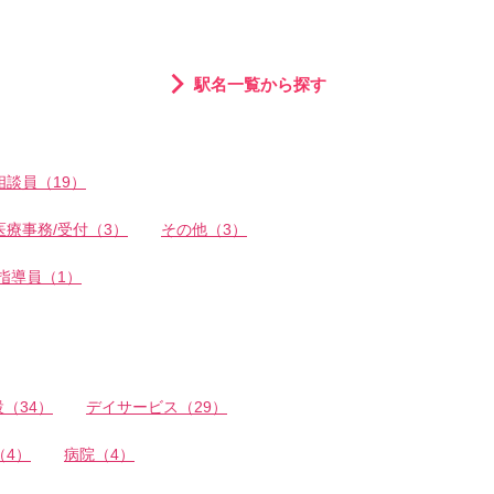
駅名一覧から探す
相談員（19）
医療事務/受付（3）
その他（3）
指導員（1）
（34）
デイサービス（29）
（4）
病院（4）