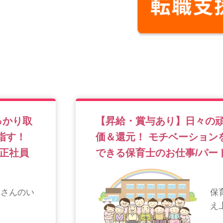
っかり取
【昇給・賞与あり】日々の
目指す！
価＆還元！ モチベーション
正社員
できる保育士のお仕事/パー
うさんのい
保
え