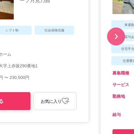
ーブ月見乃館
車通
シフト制
社会保険完備
賞与
住宅手
ホーム
交通費
大字上赤坂290番地1
募集職種
円 〜 230,500円
サービス
勤務地
る
お気に入り
給与