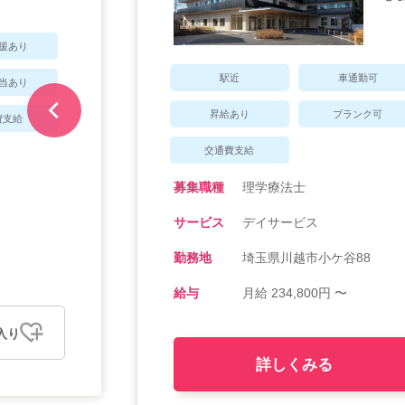
援あり
駅近
車通勤可
当あり
昇給あり
ブランク可
費支給
交通費支給
募集職種
理学療法士
サービス
デイサービス
勤務地
埼玉県川越市小ケ谷88
給与
月給 234,800円 〜
入り
詳しくみる