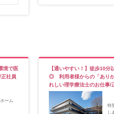
環境で医
【通いやすい！】徒歩10分
/正社員
◎ 利用者様からの「あり
れしい理学療法士のお仕事/
ルホーム
特
し