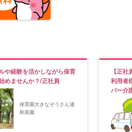
ルや経験を活かしながら保育
【正社
始めませんか？/正社員
利用者
パー介
保育園大きなぞうさん浦
和美園