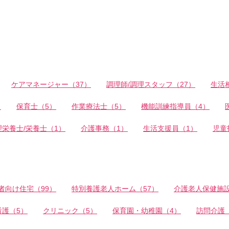
ケアマネージャー（37）
調理師/調理スタッフ（27）
生活
）
保育士（5）
作業療法士（5）
機能訓練指導員（4）
理栄養士/栄養士（1）
介護事務（1）
生活支援員（1）
児童
者向け住宅（99）
特別養護老人ホーム（57）
介護老人保健施設
看護（5）
クリニック（5）
保育園・幼稚園（4）
訪問介護