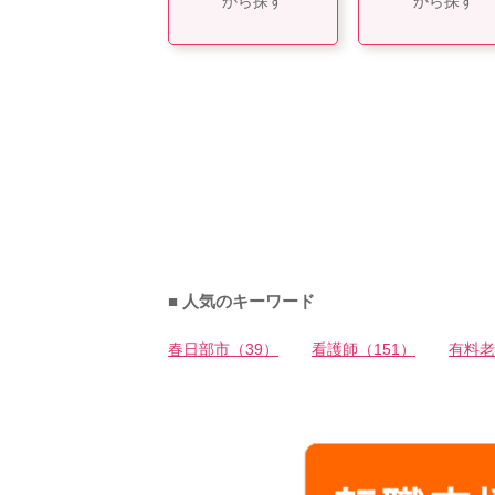
から探す
から探す
■ 人気のキーワード
春日部市（39）
看護師（151）
有料老