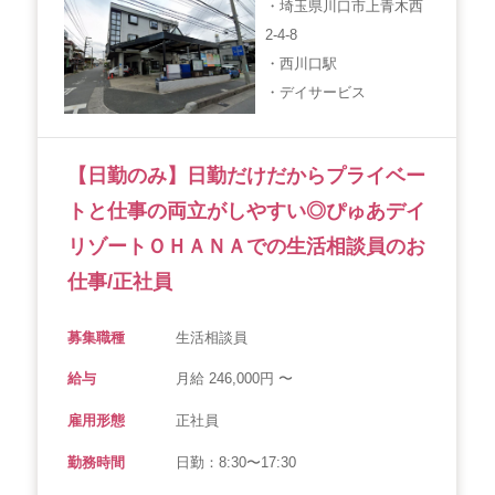
・埼玉県川口市上青木西
2-4-8
・西川口駅
・デイサービス
【日勤のみ】日勤だけだからプライベー
トと仕事の両立がしやすい◎ぴゅあデイ
リゾートＯＨＡＮＡでの生活相談員のお
仕事/正社員
募集職種
生活相談員
給与
月給 246,000円 〜
雇用形態
正社員
勤務時間
日勤：8:30〜17:30