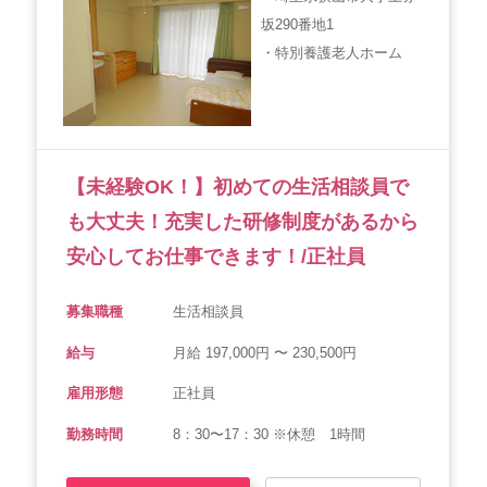
坂290番地1
会社概要
個人情報保護方針
利用規約
・特別養護老人ホーム
お知らせ
採用担当者様へ
サイトマップ
【未経験OK！】初めての生活相談員で
も大丈夫！充実した研修制度があるから
安心してお仕事できます！/正社員
募集職種
生活相談員
給与
月給 197,000円 〜 230,500円
雇用形態
正社員
勤務時間
8：30〜17：30 ※休憩 1時間