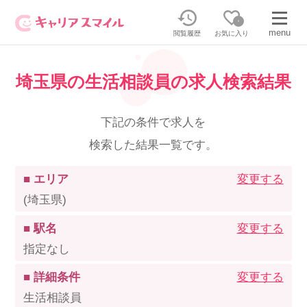
0
menu
閲覧履歴
お気に入り
埼玉県の生活相談員の求人検索結果
無料相談・お問い合わせはこちら
無料転職相談・お問い合わせの内容を
下記の条件で求人を
正社員・パートの求人を探す
選択してください
検索した結果一覧です。
正社員／パートで働く
派遣求人を探す
■ エリア
変更する
(埼玉県)
介護のリスキリング
派遣で働く
■ 駅名
変更する
指定なし
キャリアスマイルとは
■ 詳細条件
変更する
介護の資格取得について
生活相談員