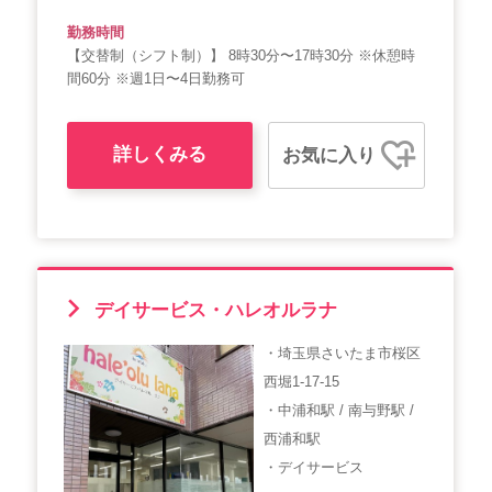
勤務時間
【交替制（シフト制）】 8時30分〜17時30分 ※休憩時
間60分 ※週1日〜4日勤務可
詳しくみる
お気に入り
デイサービス・ハレオルラナ
・埼玉県さいたま市桜区
西堀1-17-15
・中浦和駅 / 南与野駅 /
西浦和駅
・デイサービス