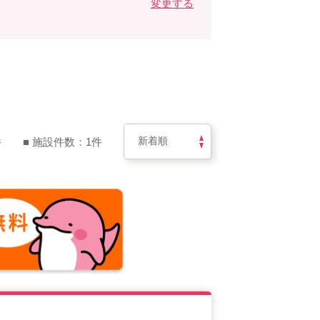
変更する
件
■ 施設件数：1件