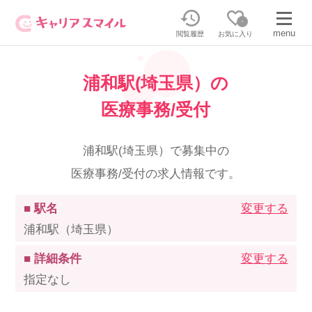
0
menu
閲覧履歴
お気に入り
浦和駅(埼玉県）の
無料相談・お問い合わせはこちら
医療事務/受付
無料転職相談・お問い合わせの内容を
正社員・パートの求人を探す
選択してください
浦和駅(埼玉県）で募集中の
医療事務/受付の求人情報です。
正社員／パートで働く
派遣求人を探す
■ 駅名
変更する
介護のリスキリング
派遣で働く
浦和駅（埼玉県）
■ 詳細条件
変更する
キャリアスマイルとは
指定なし
介護の資格取得について