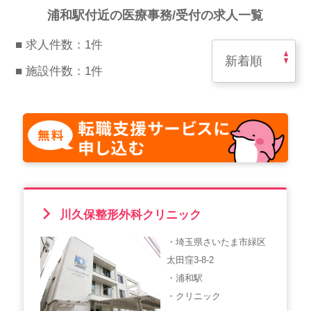
スマイルカのsmileコラム
浦和駅付近の医療事務/受付の求人一覧
その他のお問い合わせ
■ 求人件数：1件
FAQ
■ 施設件数：1件
採用担当者様はこちら
紹介会社を使うメリットについて
介護・看護のお仕事について
利用者の声
川久保整形外科クリニック
WEB勤怠
・埼玉県さいたま市緑区
太田窪3-8-2
支店連絡先一覧
・浦和駅
・クリニック