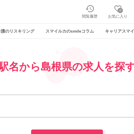
0
閲覧履歴
お気に入り
介護のリスキリング
スマイルカのsmileコラム
キャリアスマ
駅名から
島根県の求人を探
ック