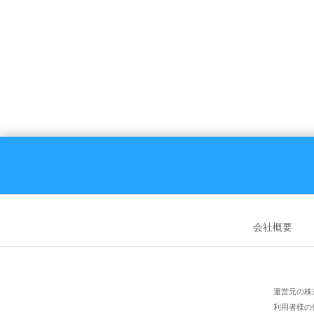
浜田駅（2）
会社概要
運営元の株
利用者様の個