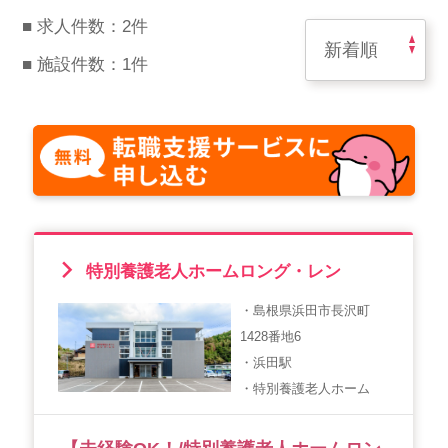
スマイルカのsmileコラム
■ 求人件数：2件
その他のお問い合わせ
■ 施設件数：1件
FAQ
採用担当者様はこちら
紹介会社を使うメリットについて
介護・看護のお仕事について
利用者の声
特別養護老人ホームロング・レン
・島根県浜田市長沢町
WEB勤怠
1428番地6
・浜田駅
・特別養護老人ホーム
支店連絡先一覧