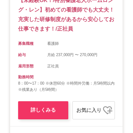
【未経験OK！/特別養護老人ホームロン
会社概要
個人情報保護方針
利用規約
グ・レン】初めての看護師でも大丈夫！
充実した研修制度があるから安心してお
お知らせ
採用担当者様へ
サイトマップ
仕事できます！/正社員
募集職種
看護師
給与
月給 237,000円 〜 270,000円
雇用形態
正社員
勤務時間
8：00〜17：00 ※休憩60分 ※時間外労働：月5時間以内
※残業あり（月5時間）
詳しくみる
お気に入り