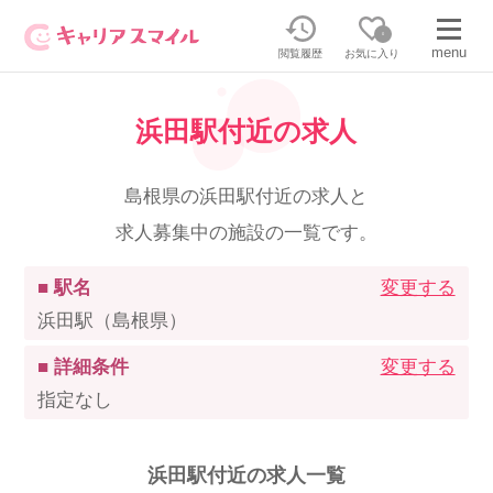
0
menu
閲覧履歴
お気に入り
浜田駅付近の求人
無料相談・お問い合わせはこちら
無料転職相談・お問い合わせの内容を
島根県の浜田駅付近の求人と
正社員・パートの求人を探す
選択してください
求人募集中の施設の一覧です。
正社員／パートで働く
派遣求人を探す
■ 駅名
変更する
浜田駅（島根県）
介護のリスキリング
派遣で働く
■ 詳細条件
変更する
指定なし
キャリアスマイルとは
介護の資格取得について
浜田駅付近の求人一覧