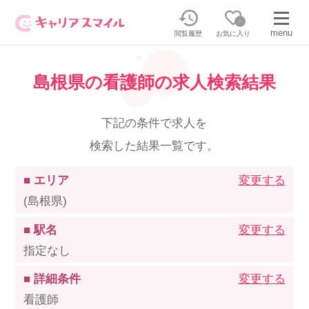
0
menu
閲覧履歴
お気に入り
島根県の看護師の求人検索結果
無料相談・お問い合わせはこちら
無料転職相談・お問い合わせの内容を
下記の条件で求人を
正社員・パートの求人を探す
選択してください
検索した結果一覧です。
正社員／パートで働く
派遣求人を探す
■ エリア
変更する
(島根県)
介護のリスキリング
派遣で働く
■ 駅名
変更する
指定なし
キャリアスマイルとは
■ 詳細条件
変更する
介護の資格取得について
看護師