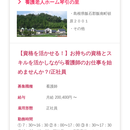
養護老人ホーム琴引の里
・島根県飯石郡飯南町頓
原２００１
・その他
【資格を活かせる！】お持ちの資格とス
キルを活かしながら看護師のお仕事を始
めませんか？/正社員
募集職種
看護師
給与
月給 200,400円 〜
雇用形態
正社員
勤務時間
① 7：30〜16：30 ② 8：00〜17：00 ③ 8：30〜17：30