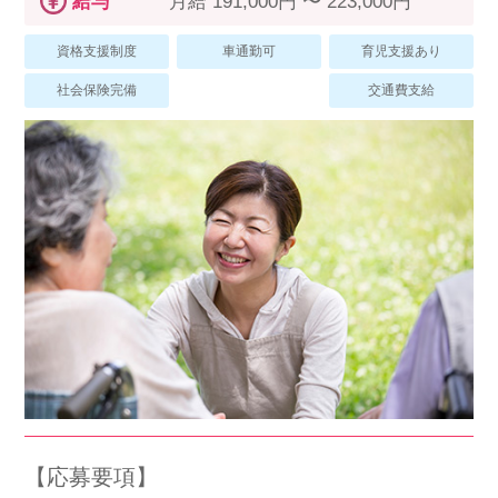
給与
月給 191,000円 〜 223,000円
スマイルカのsmileコラム
その他のお問い合わせ
資格支援制度
車通勤可
育児支援あり
FAQ
社会保険完備
交通費支給
採用担当者様はこちら
紹介会社を使うメリットについて
介護・看護のお仕事について
利用者の声
WEB勤怠
支店連絡先一覧
【応募要項】