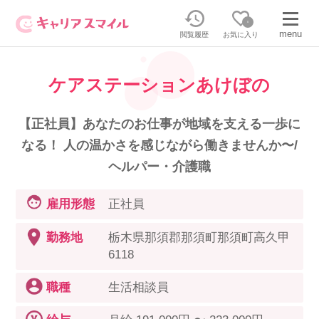
0
menu
閲覧履歴
お気に入り
ケアステーションあけぼの
無料相談・お問い合わせはこちら
無料転職相談・お問い合わせの内容を
【正社員】あなたのお仕事が地域を支える一歩に
正社員・パートの求人を探す
選択してください
なる！ 人の温かさを感じながら働きませんか〜/
ヘルパー・介護職
正社員／パートで働く
派遣求人を探す
雇用形態
正社員
介護のリスキリング
派遣で働く
勤務地
栃木県那須郡那須町那須町高久甲
6118
キャリアスマイルとは
職種
生活相談員
介護の資格取得について