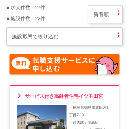
スマイルカのsmileコラム
■ 求人件数：27件
その他のお問い合わせ
■ 施設件数：22件
FAQ
採用担当者様はこちら
紹介会社を使うメリットについて
介護・看護のお仕事について
利用者の声
サービス付き高齢者住宅イツモ田宮
WEB勤怠
・徳島県徳島市北田宮1
丁目7-19
支店連絡先一覧
・佐古駅 / 徳島駅