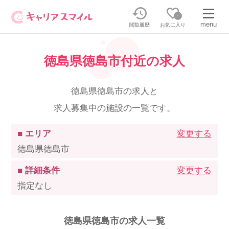
0
menu
閲覧履歴
お気に入り
徳島県徳島市付近の求人
無料相談・お問い合わせはこちら
無料転職相談・お問い合わせの内容を
徳島県徳島市の求人と
正社員・パートの求人を探す
選択してください
求人募集中の施設の一覧です。
正社員／パートで働く
派遣求人を探す
■ エリア
変更する
徳島県徳島市
介護のリスキリング
派遣で働く
■ 詳細条件
変更する
指定なし
キャリアスマイルとは
介護の資格取得について
徳島県徳島市の求人一覧