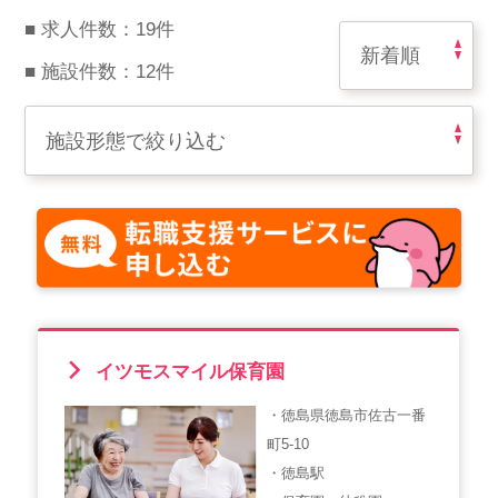
スマイルカのsmileコラム
■ 求人件数：19件
その他のお問い合わせ
■ 施設件数：12件
FAQ
採用担当者様はこちら
紹介会社を使うメリットについて
介護・看護のお仕事について
利用者の声
イツモスマイル保育園
WEB勤怠
・徳島県徳島市佐古一番
町5-10
支店連絡先一覧
・徳島駅