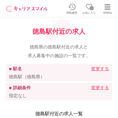
0
menu
閲覧履歴
お気に入り
徳島駅付近の求人
無料相談・お問い合わせはこちら
無料転職相談・お問い合わせの内容を
徳島県の徳島駅付近の求人と
正社員・パートの求人を探す
選択してください
求人募集中の施設の一覧です。
正社員／パートで働く
派遣求人を探す
■ 駅名
変更する
徳島駅（徳島県）
介護のリスキリング
派遣で働く
■ 詳細条件
変更する
指定なし
キャリアスマイルとは
介護の資格取得について
徳島駅付近の求人一覧