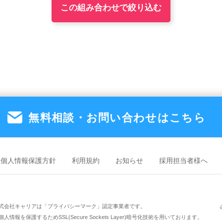
駅（19）
ク
駅（15）
無料相談・お問い合わせは
こちら
個人情報保護方針
利用規約
お知らせ
採用担当者様へ
富田駅（5）
文化の森駅（4）
地蔵橋
式会社キャリアは「プライバシーマーク」認定事業者です。
人情報を保護するためSSL(Secure Sockets Layer)暗号化技術を用いております。