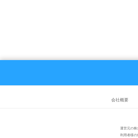
佐古駅（15）
徳島
よしの川ブルーライン
一括チェッ
徳島駅（19）
佐古
JR牟岐線
一括チェック
会社概要
徳島駅（19）
阿波
運営元の株
利用者様の個