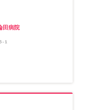
論田病院
６-１