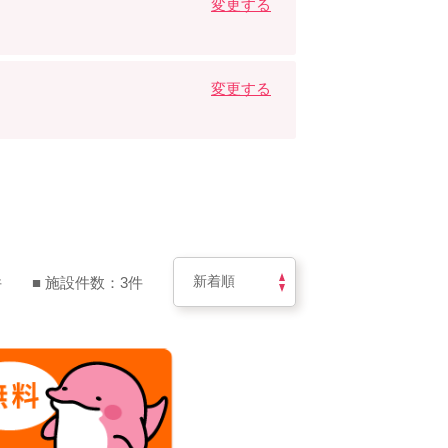
変更する
変更する
件
■ 施設件数：3件