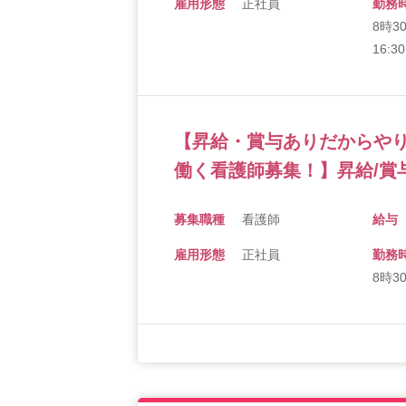
雇用形態
正社員
勤務
8時3
16:
【昇給・賞与ありだからや
働く看護師募集！】昇給/賞
募集職種
看護師
給与
雇用形態
正社員
勤務
8時3