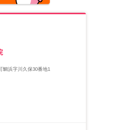
院
鯛浜字川久保30番地1