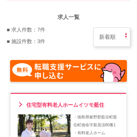
スマイルカのsmileコラム
その他のお問い合わせ
求人一覧
FAQ
■ 求人件数：7件
採用担当者様はこちら
■ 施設件数：3件
紹介会社を使うメリットについて
介護・看護のお仕事について
利用者の声
WEB勤怠
住宅型有料老人ホームイツモ藍住
・徳島県板野郡藍住町藍
支店連絡先一覧
住町徳命字新居須80番1
・有料老人ホーム