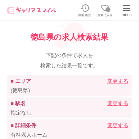
0
menu
閲覧履歴
お気に入り
徳島県の求人検索結果
無料相談・お問い合わせはこちら
無料転職相談・お問い合わせの内容を
下記の条件で求人を
正社員・パートの求人を探す
選択してください
検索した結果一覧です。
正社員／パートで働く
派遣求人を探す
■ エリア
変更する
(徳島県)
介護のリスキリング
派遣で働く
■ 駅名
変更する
指定なし
キャリアスマイルとは
■ 詳細条件
変更する
介護の資格取得について
有料老人ホーム