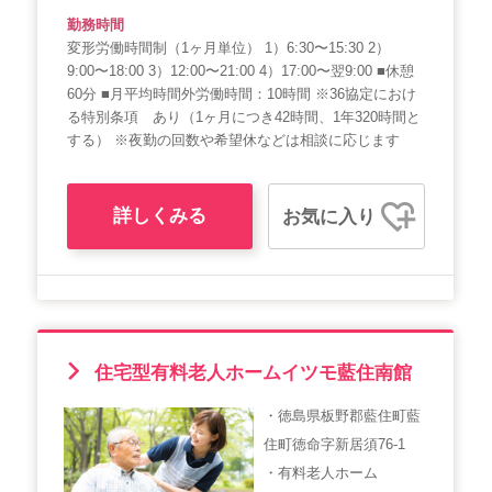
勤務時間
変形労働時間制（1ヶ月単位） 1）6:30〜15:30 2）
9:00〜18:00 3）12:00〜21:00 4）17:00〜翌9:00 ■休憩
60分 ■月平均時間外労働時間：10時間 ※36協定におけ
る特別条項 あり（1ヶ月につき42時間、1年320時間と
する） ※夜勤の回数や希望休などは相談に応じます
詳しくみる
お気に入り
住宅型有料老人ホームイツモ藍住南館
・徳島県板野郡藍住町藍
住町徳命字新居須76-1
・有料老人ホーム