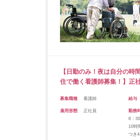
【日勤のみ！夜は自分の時
住で働く看護師募集！】正
募集職種
看護師
給与
雇用形態
正社員
勤務
8：3
10時
つき4