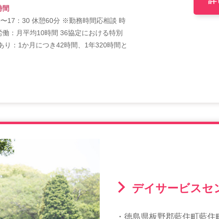
詳
時間
0〜17：30 休憩60分 ※勤務時間応相談 時
労働：月平均10時間 36協定における特別
あり：1か月につき42時間、1年320時間と
。
デイサービスセ
・徳島県板野郡藍住町藍住町