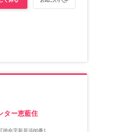
しくみる
お気に入り
ンター恵藍住
徳命字新居須80番1