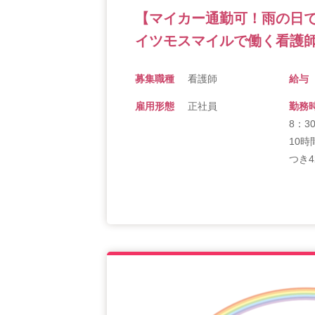
【マイカー通勤可！雨の日
イツモスマイルで働く看護師
募集職種
看護師
給与
雇用形態
正社員
勤務
8：3
10時
つき4