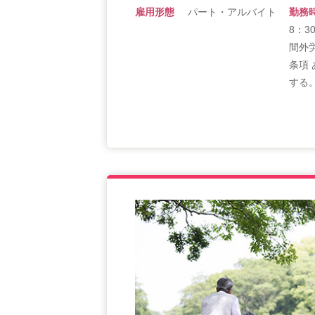
雇用形態
パート・アルバイト
勤務
8：3
間外
条項 
する