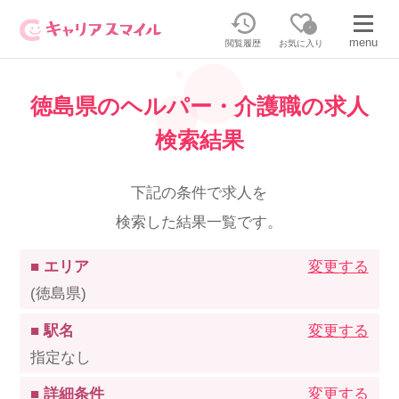
0
menu
閲覧履歴
お気に入り
徳島県のヘルパー・介護職の求人
無料相談・お問い合わせはこちら
検索結果
無料転職相談・お問い合わせの内容を
正社員・パートの求人を探す
選択してください
下記の条件で求人を
検索した結果一覧です。
正社員／パートで働く
派遣求人を探す
■ エリア
変更する
介護のリスキリング
派遣で働く
(徳島県)
■ 駅名
変更する
キャリアスマイルとは
指定なし
介護の資格取得について
■ 詳細条件
変更する