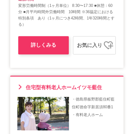
変形労働時間制（1ヶ月単位） 8:30〜17:30 ■休憩：60
分 ■月平均時間外労働時間 10時間 ※36協定における
特別条項 あり（1ヶ月につき42時間、1年320時間とす
る）
詳しくみる
お気に入り
住宅型有料老人ホームイツモ藍住
・徳島県板野郡藍住町藍
住町徳命字新居須80番1
・有料老人ホーム