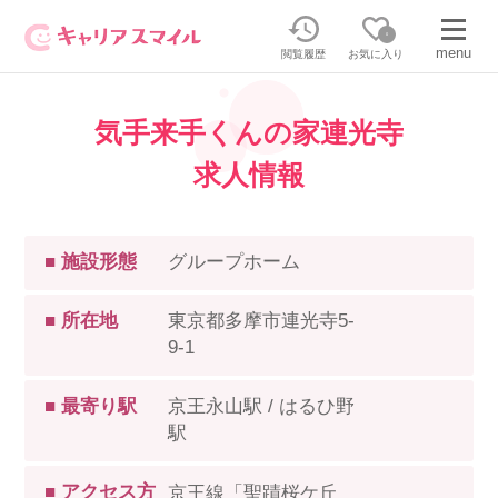
0
menu
閲覧履歴
お気に入り
気手来手くんの家連光寺
無料相談・お問い合わせはこちら
求人情報
無料転職相談・お問い合わせの内容を
正社員・パートの求人を探す
選択してください
■ 施設形態
グループホーム
正社員／パートで働く
派遣求人を探す
■ 所在地
東京都多摩市連光寺5-
9-1
介護のリスキリング
派遣で働く
■ 最寄り駅
京王永山駅 / はるひ野
キャリアスマイルとは
駅
介護の資格取得について
■ アクセス方
京王線「聖蹟桜ケ丘