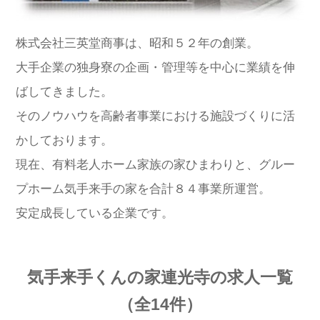
会社概要
個人情報保護方針
利用規約
株式会社三英堂商事は、昭和５２年の創業。
お知らせ
採用担当者様へ
サイトマップ
大手企業の独身寮の企画・管理等を中心に業績を伸
ばしてきました。
そのノウハウを高齢者事業における施設づくりに活
かしております。
現在、有料老人ホーム家族の家ひまわりと、グルー
プホーム気手来手の家を合計８４事業所運営。
安定成長している企業です。
気手来手くんの家連光寺の求人一覧
（全14件）