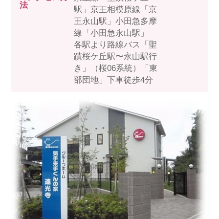
スマイルカのsmileコラム
法
駅」京王相模原線「京
その他のお問い合わせ
王永山駅」小田急多摩
線「小田急永山駅」
FAQ
各駅より路線バス「聖
採用担当者様はこちら
蹟桜ケ丘駅〜永山駅行
紹介会社を使うメリットについて
き」（桜06系統）「東
部団地」下車徒歩4分
介護・看護のお仕事について
利用者の声
WEB勤怠
支店連絡先一覧