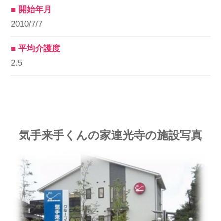
■ 開始年月
2010/7/7
■ 平均介護度
2.5
気手来手くんの家連光寺の施設写真