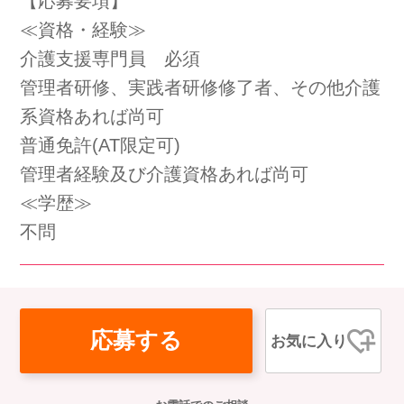
【応募要項】
会社概要
個人情報保護方針
利用規約
≪資格・経験≫
介護支援専門員 必須
お知らせ
採用担当者様へ
サイトマップ
管理者研修、実践者研修修了者、その他介護
系資格あれば尚可
普通免許(AT限定可)
管理者経験及び介護資格あれば尚可
≪学歴≫
不問
応募する
お気に入り