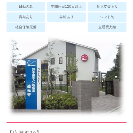
スマイルカのsmileコラム
日勤のみ
年間休日120日以上
育児支援あり
その他のお問い合わせ
賞与あり
昇給あり
シフト制
FAQ
社会保険完備
交通費支給
採用担当者様はこちら
紹介会社を使うメリットについて
介護・看護のお仕事について
利用者の声
WEB勤怠
支店連絡先一覧