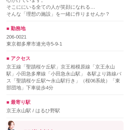
心がけています。
そこににいる全ての人が笑顔になれる…
そんな「理想の施設」を一緒に作りませんか？
■ 勤務地
206-0021
東京都多摩市連光寺5-9-1
■ アクセス
京王線「聖蹟桜ケ丘駅」京王相模原線「京王永山
駅」小田急多摩線「小田急永山駅」 各駅より路線バ
ス「聖蹟桜ケ丘駅〜永山駅行き」（桜06系統）「東
部団地」下車徒歩4分
■ 最寄り駅
京王永山駅 / はるひ野駅