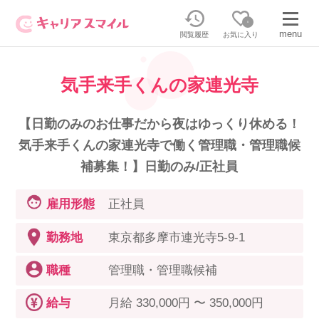
0
menu
閲覧履歴
お気に入り
気手来手くんの家連光寺
無料相談・お問い合わせはこちら
無料転職相談・お問い合わせの内容を
【日勤のみのお仕事だから夜はゆっくり休める！
正社員・パートの求人を探す
選択してください
気手来手くんの家連光寺で働く管理職・管理職候
補募集！】日勤のみ/正社員
正社員／パートで働く
派遣求人を探す
雇用形態
正社員
介護のリスキリング
派遣で働く
勤務地
東京都多摩市連光寺5-9-1
職種
管理職・管理職候補
キャリアスマイルとは
介護の資格取得について
給与
月給 330,000円 〜 350,000円