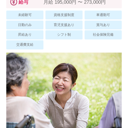
スマイルカのsmileコラム
給与
月給 195,000円 〜 273,000円
その他のお問い合わせ
未経験可
資格支援制度
車通勤可
FAQ
日勤のみ
育児支援あり
賞与あり
採用担当者様はこちら
昇給あり
シフト制
社会保険完備
紹介会社を使うメリットについて
交通費支給
介護・看護のお仕事について
利用者の声
WEB勤怠
支店連絡先一覧