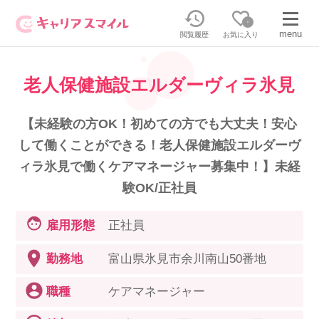
0
menu
閲覧履歴
お気に入り
老人保健施設エルダーヴィラ氷見
無料相談・お問い合わせはこちら
無料転職相談・お問い合わせの内容を
【未経験の方OK！初めての方でも大丈夫！安心
正社員・パートの求人を探す
選択してください
して働くことができる！老人保健施設エルダーヴ
ィラ氷見で働くケアマネージャー募集中！】未経
正社員／パートで働く
派遣求人を探す
験OK/正社員
雇用形態
正社員
介護のリスキリング
派遣で働く
勤務地
富山県氷見市余川南山50番地
キャリアスマイルとは
介護の資格取得について
職種
ケアマネージャー