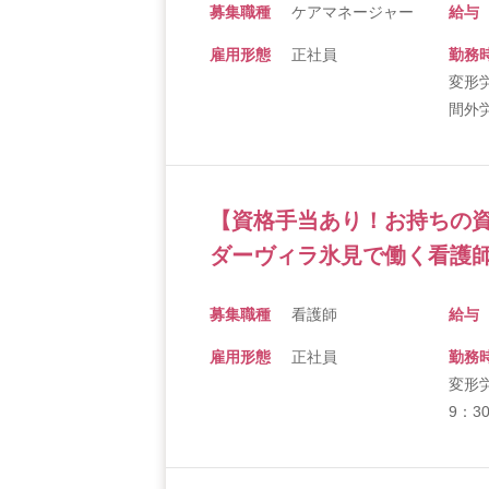
募集職種
ケアマネージャー
給与
雇用形態
正社員
勤務
変形労
間外
【資格手当あり！お持ちの
ダーヴィラ氷見で働く看護師
募集職種
看護師
給与
雇用形態
正社員
勤務
変形労
9：3