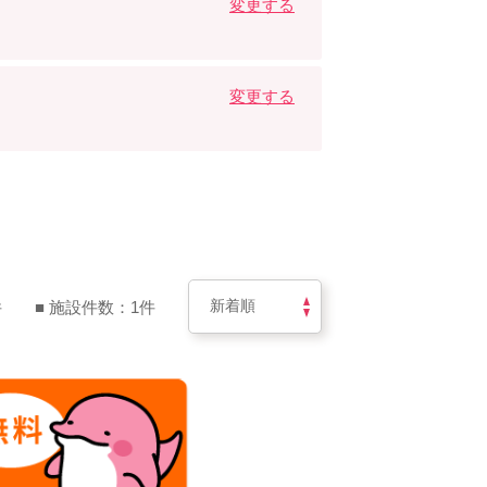
変更する
変更する
件
■ 施設件数：1件