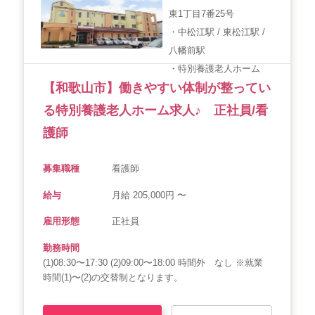
東1丁目7番25号
・中松江駅 / 東松江駅 /
八幡前駅
・特別養護老人ホーム
【和歌山市】働きやすい体制が整ってい
る特別養護老人ホーム求人♪ 正社員/看
護師
募集職種
看護師
給与
月給 205,000円 〜
雇用形態
正社員
勤務時間
(1)08:30〜17:30 (2)09:00〜18:00 時間外 なし ※就業
時間(1)〜(2)の交替制となります。