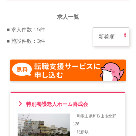
スマイルカのsmileコラム
その他のお問い合わせ
求人一覧
FAQ
■ 求人件数：5件
採用担当者様はこちら
■ 施設件数：3件
紹介会社を使うメリットについて
介護・看護のお仕事について
利用者の声
WEB勤怠
特別養護老人ホーム喜成会
・和歌山県和歌山市北野
支店連絡先一覧
128
・紀伊駅