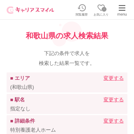
0
menu
閲覧履歴
お気に入り
和歌山県の求人検索結果
無料相談・お問い合わせはこちら
無料転職相談・お問い合わせの内容を
下記の条件で求人を
正社員・パートの求人を探す
選択してください
検索した結果一覧です。
正社員／パートで働く
派遣求人を探す
■ エリア
変更する
(和歌山県)
介護のリスキリング
派遣で働く
■ 駅名
変更する
指定なし
キャリアスマイルとは
■ 詳細条件
変更する
介護の資格取得について
特別養護老人ホーム