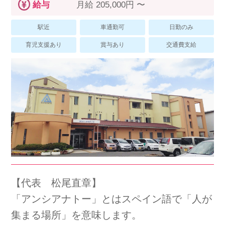
スマイルカのsmileコラム
給与
月給 205,000円 〜
その他のお問い合わせ
駅近
車通勤可
日勤のみ
FAQ
育児支援あり
賞与あり
交通費支給
採用担当者様はこちら
紹介会社を使うメリットについて
介護・看護のお仕事について
利用者の声
WEB勤怠
【代表 松尾直章】
「アンシアナトー」とはスペイン語で「人が
支店連絡先一覧
集まる場所」を意味します。