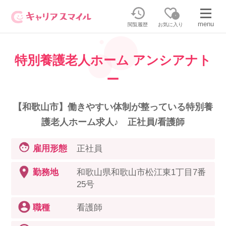
0
menu
閲覧履歴
お気に入り
特別養護老人ホーム アンシアナト
無料相談・お問い合わせはこちら
ー
無料転職相談・お問い合わせの内容を
正社員・パートの求人を探す
選択してください
【和歌山市】働きやすい体制が整っている特別養
護老人ホーム求人♪ 正社員/看護師
正社員／パートで働く
派遣求人を探す
雇用形態
正社員
介護のリスキリング
派遣で働く
勤務地
和歌山県和歌山市松江東1丁目7番
25号
キャリアスマイルとは
介護の資格取得について
職種
看護師