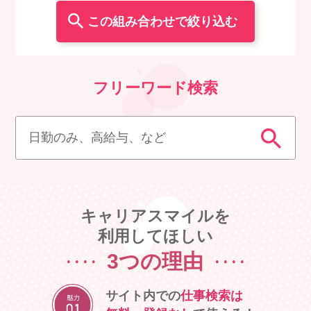
年間休日120日以
児童指導員
こども園
その他
残業ほぼなし
責任者
上
管理栄養士/栄養
その他
育児支援あり
時短OK
士
賞与あり
昇給あり
フリーワード検索
副業・Wワーク
ブランク可
OK
住宅手当あり
シフト制
社会保険完備
交通費支給
キャリアスマイルを
利用してほしい
無料駐車場あり
3つの理由
サイト内での
仕事検索は