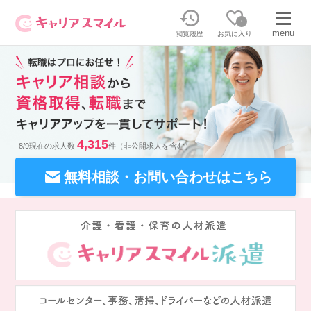
0
menu
閲覧履歴
お気に入り
無料相談・お問い合わせはこちら
無料転職相談・お問い合わせの内容を
正社員・パートの求人を探す
選択してください
4,315
8/9現在の求人数
件（非公開求人を含む）
正社員／パートで働く
無料相談・お問い合わせはこちら
派遣求人を探す
介護のリスキリング
派遣で働く
キャリアスマイルとは
介護の資格取得について