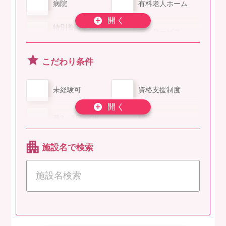
看護助手
医療事務/受付
病院
有料老人ホーム
医療ソーシャルワ
調理師/調理スタ
特別養護老人ホー
デイサービス
ーカー
ッフ
ム
介護事務
生活支援員
介護老人保健施設
グループホーム
こだわり条件
介護タクシー/ド
サービス付き高齢
理学療法士
訪問看護
未経験可
資格支援制度
ライバー
者向け住宅
言語聴覚士
作業療法士
訪問介護
小規模多機能
週2、3日〜OK
駅近
精神保健福祉士
機能訓練指導員
デイケア
ショートステイ
高給与
車通勤可
施設名で検索
社会福祉士
保育士
クリニック
ケアハウス
夜勤専従
日勤のみ
幼稚園教諭
保育補助
障害者施設
保育園・幼稚園
リスキリング対象
土日休み
児童発達支援管理